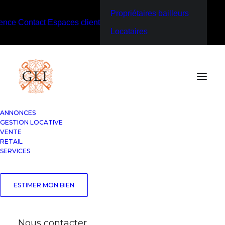
Propriétaires bailleurs
ence
Contact
Espaces client
Locataires
ANNONCES
GESTION LOCATIVE
VENTE
RETAIL
SERVICES
ESTIMER MON BIEN
Nous contacter