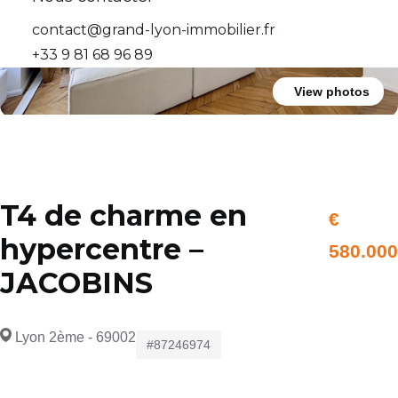
contact@grand-lyon-immobilier.fr
+33 9 81 68 96 89
View photos
T4 de charme en
€
hypercentre –
580.000
JACOBINS
Lyon 2ème - 69002
#87246974