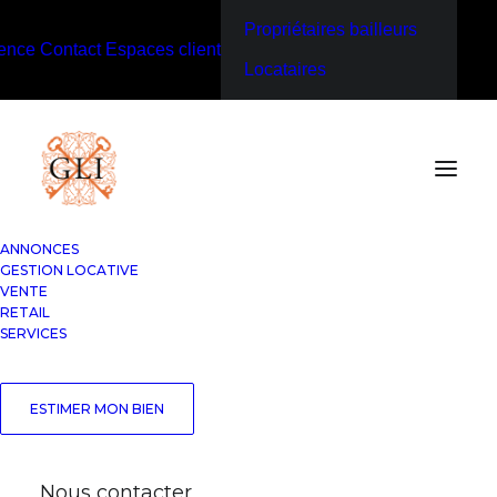
Propriétaires bailleurs
ence
Contact
Espaces client
Locataires
ANNONCES
GESTION LOCATIVE
VENTE
RETAIL
SERVICES
ESTIMER MON BIEN
Nous contacter